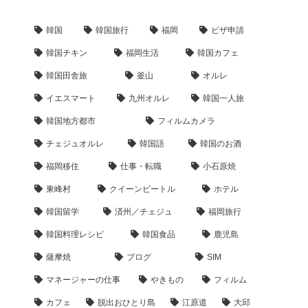
韓国
韓国旅行
福岡
ビザ申請
韓国チキン
福岡生活
韓国カフェ
韓国田舎旅
釜山
オルレ
イエスマート
九州オルレ
韓国一人旅
韓国地方都市
フィルムカメラ
チェジュオルレ
韓国語
韓国のお酒
福岡移住
仕事・転職
小石原焼
東峰村
クイーンビートル
ホテル
韓国留学
済州／チェジュ
福岡旅行
韓国料理レシピ
韓国食品
鹿児島
薩摩焼
ブログ
SIM
マネージャーの仕事
やきもの
フィルム
カフェ
脱出おひとり島
江原道
大邱