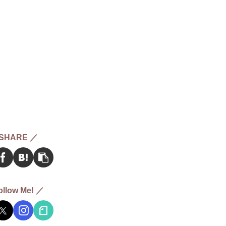
SHARE ／
ollow Me! ／