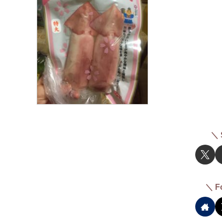
＼ 
＼ F