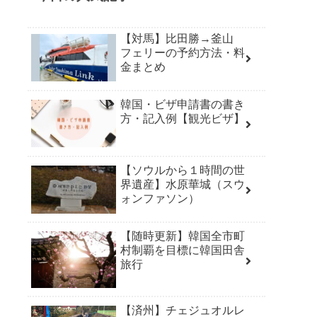
【対馬】比田勝→釜山
フェリーの予約方法・料
金まとめ
韓国・ビザ申請書の書き
方・記入例【観光ビザ】
【ソウルから１時間の世
界遺産】水原華城（スウ
ォンファソン）
【随時更新】韓国全市町
村制覇を目標に韓国田舎
旅行
【済州】チェジュオルレ