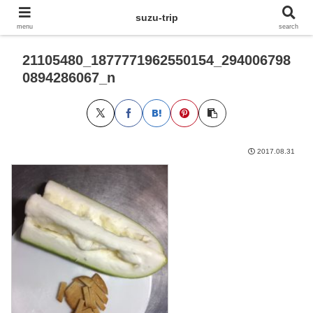
suzu-trip
menu
search
21105480_1877771962550154_294006798
0894286067_n
2017.08.31