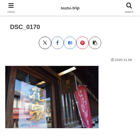
suzu-trip
menu
search
DSC_0170
2020.11.09