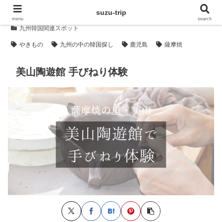
suzu-trip
menu
search
九州韓国関連スポット
やきもの
九州の中の韓国探し
鹿児島
薩摩焼
美山陶遊館 手びねり体験