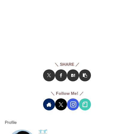
＼ SHARE ／
＼ Follow Me! ／
Profile
すず