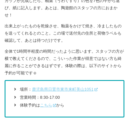
カップが完成したら、釉薬（うわぐすり）の色を7色の中から選
び、紙に記入します。
あとは、陶遊館のスタッフの方におまか
せ！
出来上がったものを乾燥させ、釉薬をかけて焼き、冷ましたもの
を送ってくれるとのこと。
この場で送付先の住所と荷物ラベルも
確認して、あとは待つだけです。
全体で1時間半程度の時間だったように思います。
スタッフの方が
横で教えてくださるので、こういった作業が得意ではない方も綺
麗に作ることができるはずです。体験の際は、以下のサイトから
予約が可能です☺️
場所：
鹿児島県日置市東市来町美山1051
営業時間：8:30-17:00
体験予約は
こちら
から