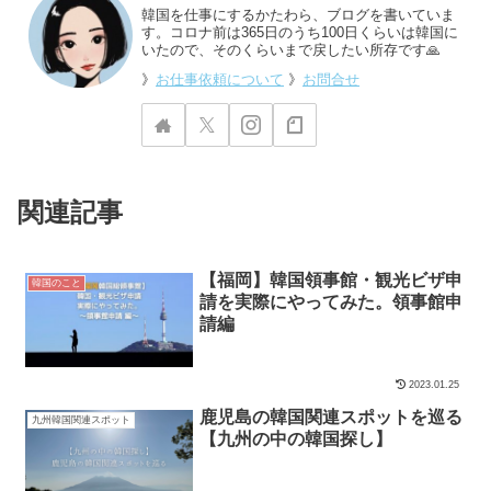
韓国を仕事にするかたわら、ブログを書いていま
す。コロナ前は365日のうち100日くらいは韓国に
いたので、そのくらいまで戻したい所存です🙏
》
お仕事依頼について
》
お問合せ
関連記事
【福岡】韓国領事館・観光ビザ申
韓国のこと
請を実際にやってみた。領事館申
請編
2023.01.25
鹿児島の韓国関連スポットを巡る
九州韓国関連スポット
【九州の中の韓国探し】