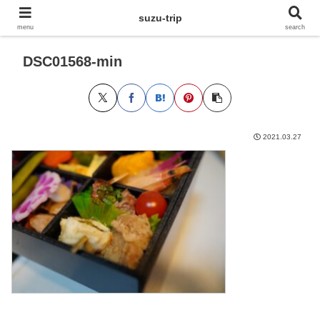
suzu-trip
menu
search
DSC01568-min
2021.03.27