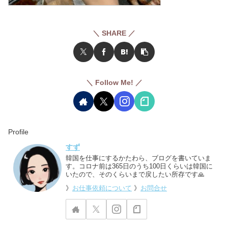
＼ SHARE ／
＼ Follow Me! ／
Profile
すず
韓国を仕事にするかたわら、ブログを書いていま
す。コロナ前は365日のうち100日くらいは韓国に
いたので、そのくらいまで戻したい所存です🙏
》
お仕事依頼について
》
お問合せ