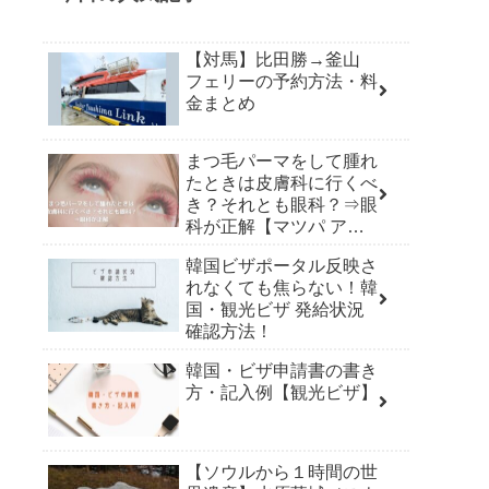
【対馬】比田勝→釜山
フェリーの予約方法・料
金まとめ
まつ毛パーマをして腫れ
たときは皮膚科に行くべ
き？それとも眼科？⇒眼
科が正解【マツパ アレ
ルギー】
韓国ビザポータル反映さ
れなくても焦らない！韓
国・観光ビザ 発給状況
確認方法！
韓国・ビザ申請書の書き
方・記入例【観光ビザ】
【ソウルから１時間の世