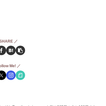
SHARE ／
ollow Me! ／