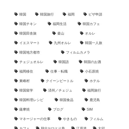
韓国
韓国旅行
福岡
ビザ申請
韓国チキン
福岡生活
韓国カフェ
韓国田舎旅
釜山
オルレ
イエスマート
九州オルレ
韓国一人旅
韓国地方都市
フィルムカメラ
チェジュオルレ
韓国語
韓国のお酒
福岡移住
仕事・転職
小石原焼
東峰村
クイーンビートル
ホテル
韓国留学
済州／チェジュ
福岡旅行
韓国料理レシピ
韓国食品
鹿児島
薩摩焼
ブログ
SIM
マネージャーの仕事
やきもの
フィルム
カフェ
脱出おひとり島
江原道
大邱