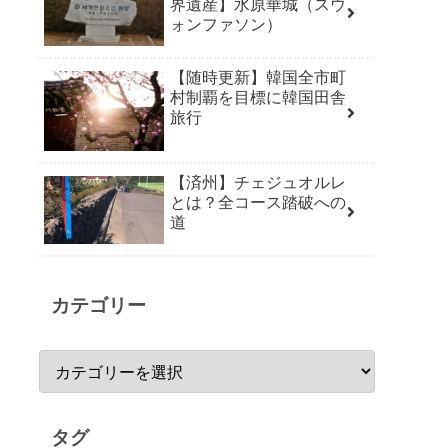
界遺産】水原華城（スウ
ォンファソン）
【随時更新】韓国全市町
村制覇を目標に韓国田舎
旅行
【済州】チェジュオルレ
とは？全コース踏破への
道
カテゴリー
タグ