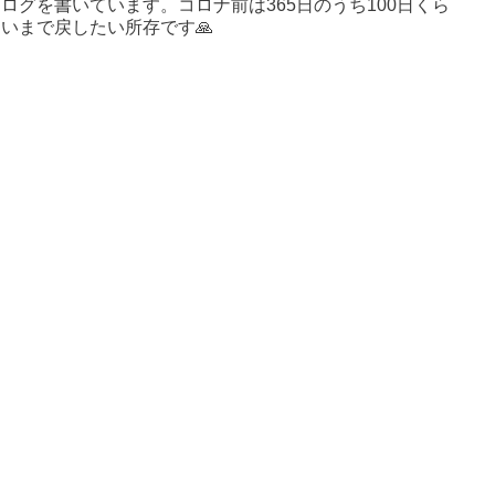
ログを書いています。コロナ前は365日のうち100日くら
いまで戻したい所存です🙏