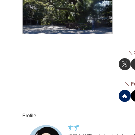
＼ 
＼ F
Profile
すず