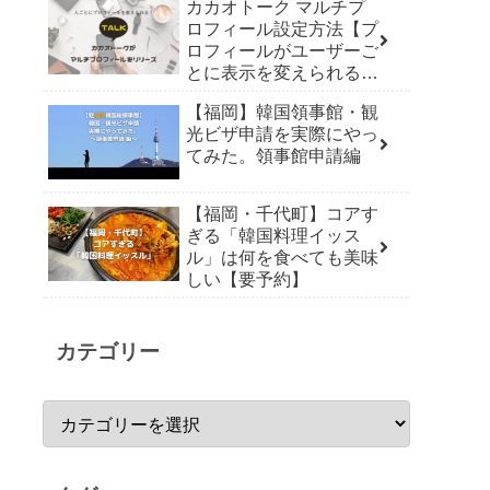
カカオトーク マルチプ
ロフィール設定方法【プ
ロフィールがユーザーご
とに表示を変えられる機
能リリース】
【福岡】韓国領事館・観
光ビザ申請を実際にやっ
てみた。領事館申請編
【福岡・千代町】コアす
ぎる「韓国料理イッス
ル」は何を食べても美味
しい【要予約】
カテゴリー