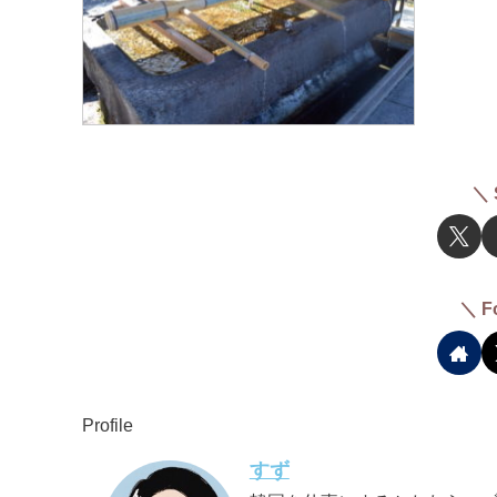
＼ 
＼ F
Profile
すず