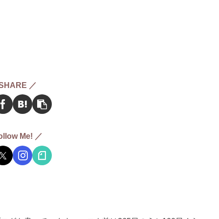
SHARE ／
ollow Me! ／