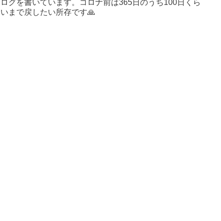
ログを書いています。コロナ前は365日のうち100日くら
いまで戻したい所存です🙏