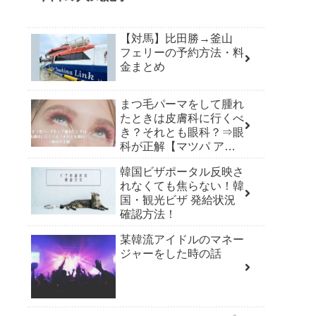
【対馬】比田勝→釜山
フェリーの予約方法・料
金まとめ
まつ毛パーマをして腫れ
たときは皮膚科に行くべ
き？それとも眼科？⇒眼
科が正解【マツパ アレ
ルギー】
韓国ビザポータル反映さ
れなくても焦らない！韓
国・観光ビザ 発給状況
確認方法！
某韓流アイドルのマネー
ジャーをした時の話