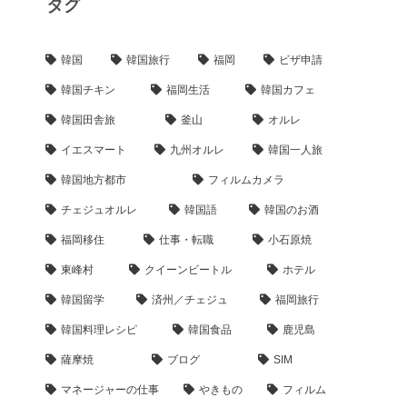
タグ
韓国
韓国旅行
福岡
ビザ申請
韓国チキン
福岡生活
韓国カフェ
韓国田舎旅
釜山
オルレ
イエスマート
九州オルレ
韓国一人旅
韓国地方都市
フィルムカメラ
チェジュオルレ
韓国語
韓国のお酒
福岡移住
仕事・転職
小石原焼
東峰村
クイーンビートル
ホテル
韓国留学
済州／チェジュ
福岡旅行
韓国料理レシピ
韓国食品
鹿児島
薩摩焼
ブログ
SIM
マネージャーの仕事
やきもの
フィルム