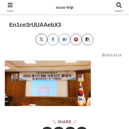
suzu-trip
menu
search
En1ce3rUUAAebX3
2021.12.15
＼ SHARE ／