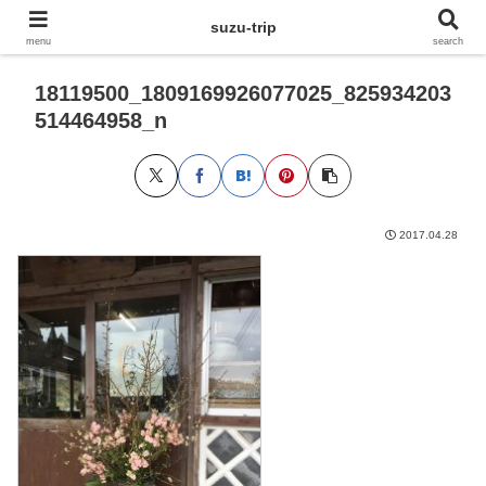
suzu-trip
menu
search
18119500_1809169926077025_825934203
514464958_n
2017.04.28