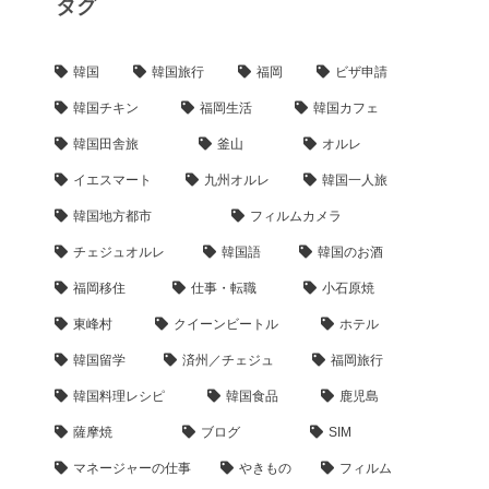
タグ
韓国
韓国旅行
福岡
ビザ申請
韓国チキン
福岡生活
韓国カフェ
韓国田舎旅
釜山
オルレ
イエスマート
九州オルレ
韓国一人旅
韓国地方都市
フィルムカメラ
チェジュオルレ
韓国語
韓国のお酒
福岡移住
仕事・転職
小石原焼
東峰村
クイーンビートル
ホテル
韓国留学
済州／チェジュ
福岡旅行
韓国料理レシピ
韓国食品
鹿児島
薩摩焼
ブログ
SIM
マネージャーの仕事
やきもの
フィルム