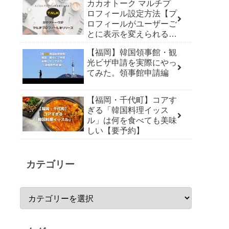
カカオトーク マルチプ
ロフィール設定方法【プ
ロフィールがユーザーご
とに表示を変えられる機
能リリース】
【福岡】韓国領事館・観
光ビザ申請を実際にやっ
てみた。領事館申請編
【福岡・千代町】コアす
ぎる「韓国料理イッス
ル」は何を食べても美味
しい【要予約】
カテゴリー