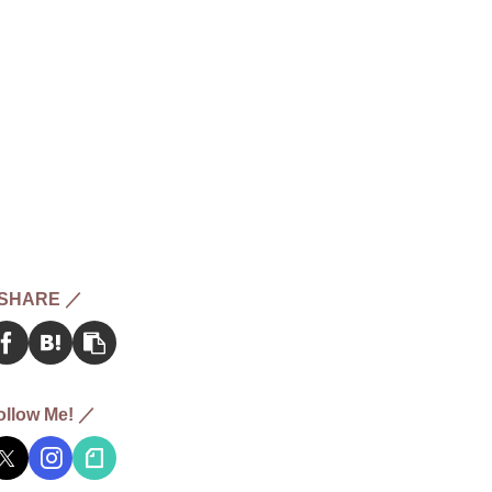
SHARE ／
ollow Me! ／