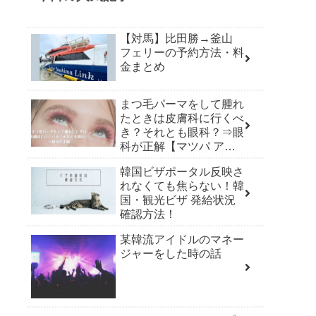
【対馬】比田勝→釜山
フェリーの予約方法・料
金まとめ
まつ毛パーマをして腫れ
たときは皮膚科に行くべ
き？それとも眼科？⇒眼
科が正解【マツパ アレ
ルギー】
韓国ビザポータル反映さ
れなくても焦らない！韓
国・観光ビザ 発給状況
確認方法！
某韓流アイドルのマネー
ジャーをした時の話