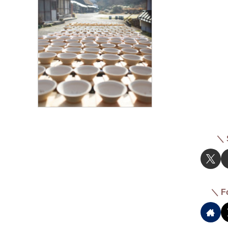
＼ 
＼ F