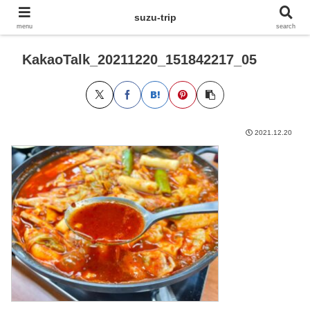
suzu-trip
menu
search
KakaoTalk_20211220_151842217_05
2021.12.20