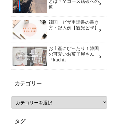
とは？全コース踏破への
道
韓国・ビザ申請書の書き
方・記入例【観光ビザ】
お土産にぴったり！韓国
の可愛いお菓子屋さん
「kachi」
カテゴリー
タグ