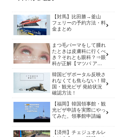
【対馬】比田勝→釜山
フェリーの予約方法・料
金まとめ
まつ毛パーマをして腫れ
たときは皮膚科に行くべ
き？それとも眼科？⇒眼
科が正解【マツパ アレ
ルギー】
韓国ビザポータル反映さ
れなくても焦らない！韓
国・観光ビザ 発給状況
確認方法！
【福岡】韓国領事館・観
光ビザ申請を実際にやっ
てみた。領事館申請編
【済州】チェジュオルレ