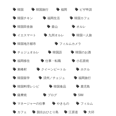
韓国
韓国旅行
福岡
ビザ申請
韓国チキン
福岡生活
韓国カフェ
韓国田舎旅
釜山
オルレ
イエスマート
九州オルレ
韓国一人旅
韓国地方都市
フィルムカメラ
チェジュオルレ
韓国語
韓国のお酒
福岡移住
仕事・転職
小石原焼
東峰村
クイーンビートル
ホテル
韓国留学
済州／チェジュ
福岡旅行
韓国料理レシピ
韓国食品
鹿児島
薩摩焼
ブログ
SIM
マネージャーの仕事
やきもの
フィルム
カフェ
脱出おひとり島
江原道
大邱