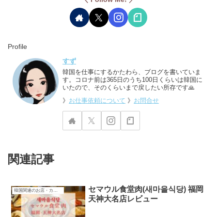
Profile
すず
韓国を仕事にするかたわら、ブログを書いていま
す。コロナ前は365日のうち100日くらいは韓国に
いたので、そのくらいまで戻したい所存です🙏
》
お仕事依頼について
》
お問合せ
関連記事
セマウル食堂肉(새마을식당) 福岡
韓国関連のお店・カフェ
天神大名店レビュー