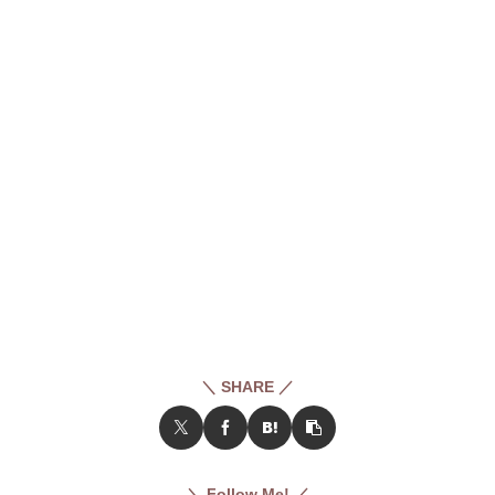
＼ SHARE ／
＼ Follow Me! ／