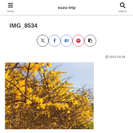
suzu-trip
menu
search
IMG_8534
2022.03.26