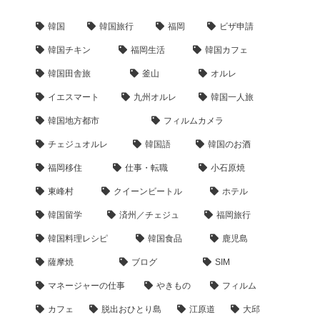
韓国
韓国旅行
福岡
ビザ申請
韓国チキン
福岡生活
韓国カフェ
韓国田舎旅
釜山
オルレ
イエスマート
九州オルレ
韓国一人旅
韓国地方都市
フィルムカメラ
チェジュオルレ
韓国語
韓国のお酒
福岡移住
仕事・転職
小石原焼
東峰村
クイーンビートル
ホテル
韓国留学
済州／チェジュ
福岡旅行
韓国料理レシピ
韓国食品
鹿児島
薩摩焼
ブログ
SIM
マネージャーの仕事
やきもの
フィルム
カフェ
脱出おひとり島
江原道
大邱