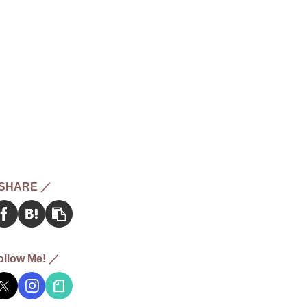
SHARE ／
ollow Me! ／