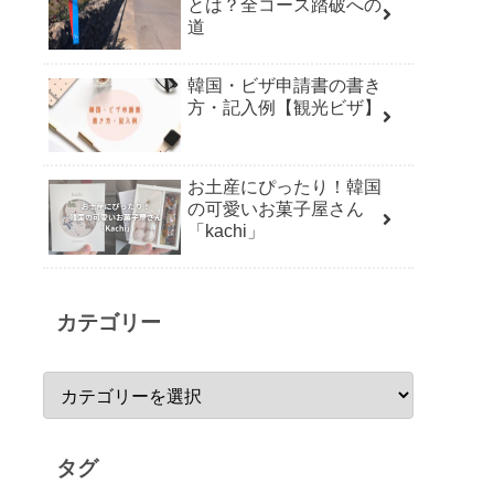
とは？全コース踏破への
道
韓国・ビザ申請書の書き
方・記入例【観光ビザ】
お土産にぴったり！韓国
の可愛いお菓子屋さん
「kachi」
カテゴリー
タグ