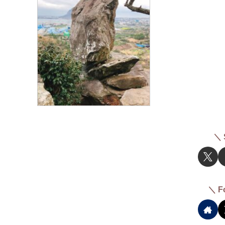
＼ 
＼ F