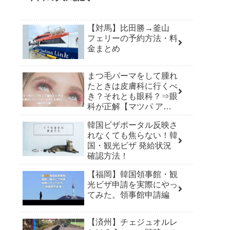
【対馬】比田勝→釜山
フェリーの予約方法・料
金まとめ
まつ毛パーマをして腫れ
たときは皮膚科に行くべ
き？それとも眼科？⇒眼
科が正解【マツパ アレ
ルギー】
韓国ビザポータル反映さ
れなくても焦らない！韓
国・観光ビザ 発給状況
確認方法！
【福岡】韓国領事館・観
光ビザ申請を実際にやっ
てみた。領事館申請編
【済州】チェジュオルレ