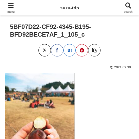
suzu-trip
menu
search
5BF07D22-CF92-4345-B195-
BFD92BECE7AF_1_105_c
2021.09.30