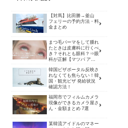
【対馬】比田勝→釜山
フェリーの予約方法・料
金まとめ
まつ毛パーマをして腫れ
たときは皮膚科に行くべ
き？それとも眼科？⇒眼
科が正解【マツパ アレ
ルギー】
韓国ビザポータル反映さ
れなくても焦らない！韓
国・観光ビザ 発給状況
確認方法！
福岡市でフィルムカメラ
現像ができるカメラ屋さ
ん・金額まとめ 7選
某韓流アイドルのマネー