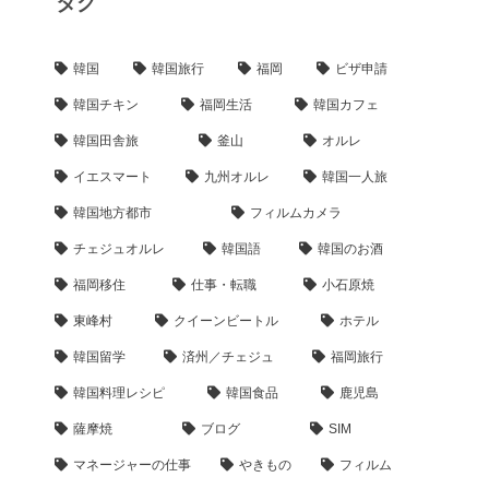
タグ
韓国
韓国旅行
福岡
ビザ申請
韓国チキン
福岡生活
韓国カフェ
韓国田舎旅
釜山
オルレ
イエスマート
九州オルレ
韓国一人旅
韓国地方都市
フィルムカメラ
チェジュオルレ
韓国語
韓国のお酒
福岡移住
仕事・転職
小石原焼
東峰村
クイーンビートル
ホテル
韓国留学
済州／チェジュ
福岡旅行
韓国料理レシピ
韓国食品
鹿児島
薩摩焼
ブログ
SIM
マネージャーの仕事
やきもの
フィルム