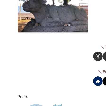
＼ 
＼ F
Profile