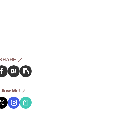
SHARE ／
ollow Me! ／