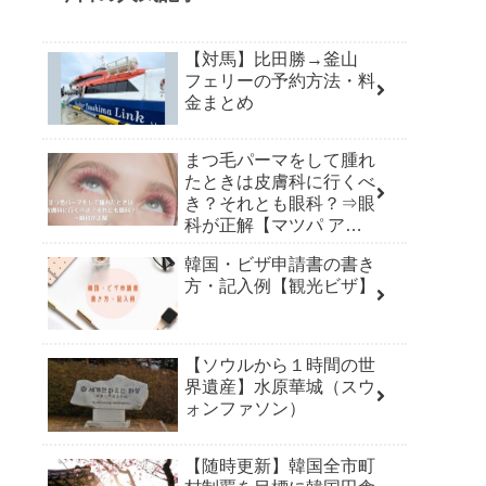
【対馬】比田勝→釜山
フェリーの予約方法・料
金まとめ
まつ毛パーマをして腫れ
たときは皮膚科に行くべ
き？それとも眼科？⇒眼
科が正解【マツパ アレ
ルギー】
韓国・ビザ申請書の書き
方・記入例【観光ビザ】
【ソウルから１時間の世
界遺産】水原華城（スウ
ォンファソン）
【随時更新】韓国全市町