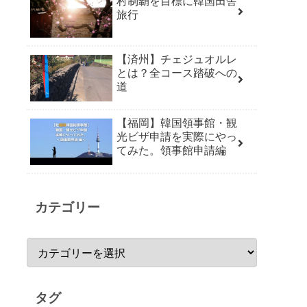
村制覇を目標に韓国田舎
旅行
【済州】チェジュオルレ
とは？全コース踏破への
道
【福岡】韓国領事館・観
光ビザ申請を実際にやっ
てみた。領事館申請編
カテゴリー
タグ