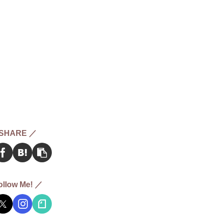
SHARE ／
ollow Me! ／