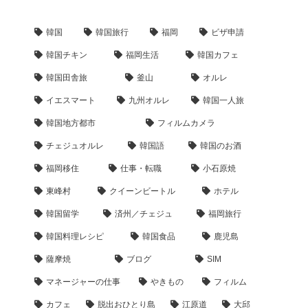
韓国
韓国旅行
福岡
ビザ申請
韓国チキン
福岡生活
韓国カフェ
韓国田舎旅
釜山
オルレ
イエスマート
九州オルレ
韓国一人旅
韓国地方都市
フィルムカメラ
チェジュオルレ
韓国語
韓国のお酒
福岡移住
仕事・転職
小石原焼
東峰村
クイーンビートル
ホテル
韓国留学
済州／チェジュ
福岡旅行
韓国料理レシピ
韓国食品
鹿児島
薩摩焼
ブログ
SIM
マネージャーの仕事
やきもの
フィルム
カフェ
脱出おひとり島
江原道
大邱