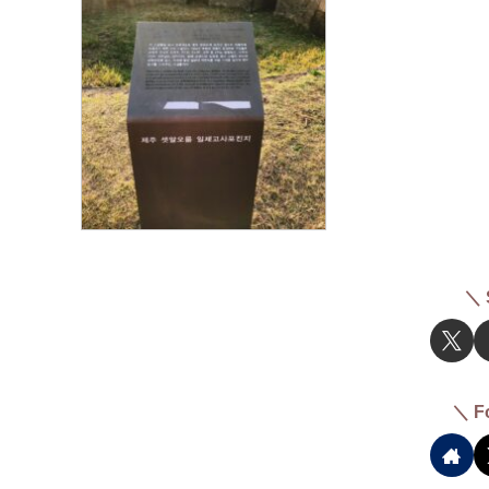
＼ 
＼ F