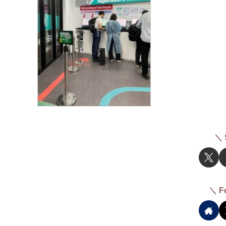
＼ 
＼ F