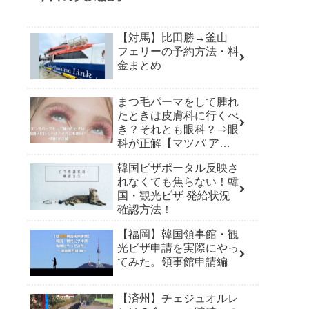
【対馬】比田勝→釜山
フェリーの予約方法・料
金まとめ
まつ毛パーマをして腫れ
たときは皮膚科に行くべ
き？それとも眼科？⇒眼
科が正解【マツパ アレ
ルギー】
韓国ビザポータル反映さ
れなくても焦らない！韓
国・観光ビザ 発給状況
確認方法！
【福岡】韓国領事館・観
光ビザ申請を実際にやっ
てみた。領事館申請編
【済州】チェジュオルレ