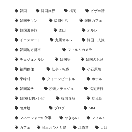
韓国
韓国旅行
福岡
ビザ申請
韓国チキン
福岡生活
韓国カフェ
韓国田舎旅
釜山
オルレ
イエスマート
九州オルレ
韓国一人旅
韓国地方都市
フィルムカメラ
チェジュオルレ
韓国語
韓国のお酒
福岡移住
仕事・転職
小石原焼
東峰村
クイーンビートル
ホテル
韓国留学
済州／チェジュ
福岡旅行
韓国料理レシピ
韓国食品
鹿児島
薩摩焼
ブログ
SIM
マネージャーの仕事
やきもの
フィルム
カフェ
脱出おひとり島
江原道
大邱