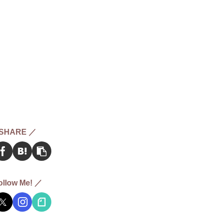
SHARE ／
ollow Me! ／