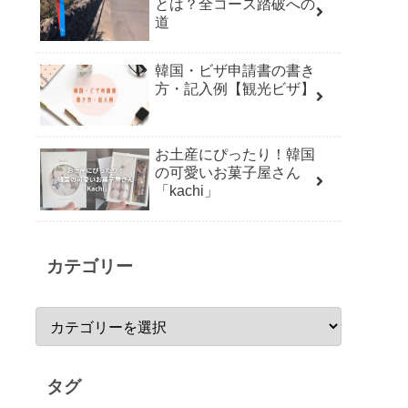
とは？全コース踏破への
道
韓国・ビザ申請書の書き
方・記入例【観光ビザ】
お土産にぴったり！韓国
の可愛いお菓子屋さん
「kachi」
カテゴリー
タグ