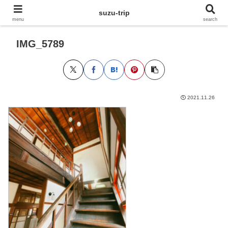
suzu-trip
menu
search
IMG_5789
2021.11.26