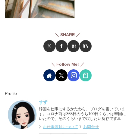
＼ SHARE ／
＼ Follow Me! ／
Profile
すず
韓国を仕事にするかたわら、ブログを書いていま
す。コロナ前は365日のうち100日くらいは韓国に
いたので、そのくらいまで戻したい所存です🙏
》
お仕事依頼について
》
お問合せ