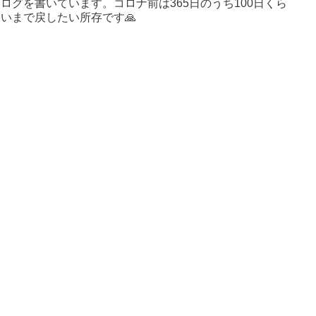
ログを書いています。コロナ前は365日のうち100日くら
いまで戻したい所存です🙏