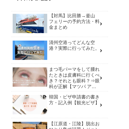
【対馬】比田勝→釜山
フェリーの予約方法・料
金まとめ
清州空港ってどんな空
港？実際に行ってみた。
まつ毛パーマをして腫れ
たときは皮膚科に行くべ
き？それとも眼科？⇒眼
科が正解【マツパ アレ
ルギー】
韓国・ビザ申請書の書き
方・記入例【観光ビザ】
【江原道・江陵】脱出お