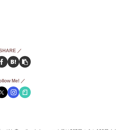
SHARE ／
ollow Me! ／