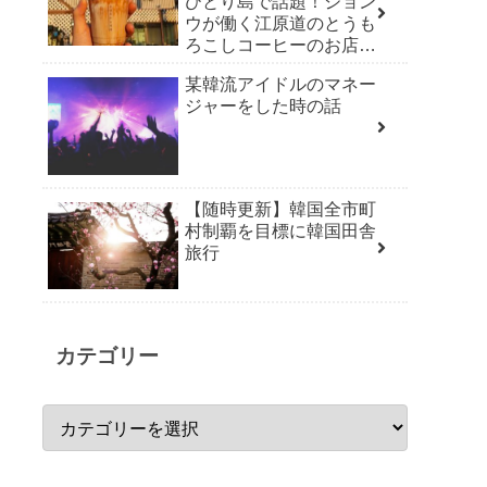
ひとり島で話題！ジョン
ウが働く江原道のとうも
ろこしコーヒーのお店
「草堂オクススコーヒ
某韓流アイドルのマネー
ー」
ジャーをした時の話
【随時更新】韓国全市町
村制覇を目標に韓国田舎
旅行
カテゴリー