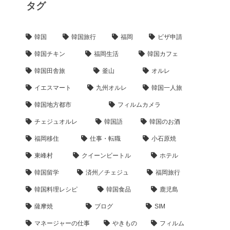
タグ
韓国
韓国旅行
福岡
ビザ申請
韓国チキン
福岡生活
韓国カフェ
韓国田舎旅
釜山
オルレ
イエスマート
九州オルレ
韓国一人旅
韓国地方都市
フィルムカメラ
チェジュオルレ
韓国語
韓国のお酒
福岡移住
仕事・転職
小石原焼
東峰村
クイーンビートル
ホテル
韓国留学
済州／チェジュ
福岡旅行
韓国料理レシピ
韓国食品
鹿児島
薩摩焼
ブログ
SIM
マネージャーの仕事
やきもの
フィルム