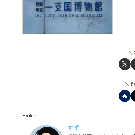
＼ 
＼ F
Profile
すず