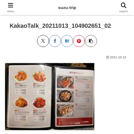
suzu-trip
menu
search
KakaoTalk_20211013_104902651_02
2021.10.13