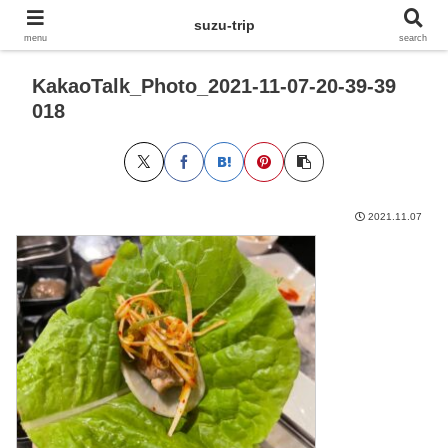
suzu-trip
menu
search
KakaoTalk_Photo_2021-11-07-20-39-39
018
2021.11.07