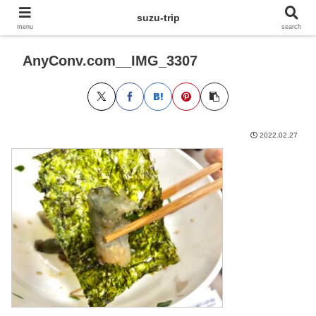
suzu-trip
menu
search
AnyConv.com__IMG_3307
2022.02.27