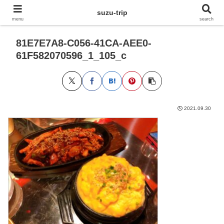
suzu-trip
menu
search
81E7E7A8-C056-41CA-AEE0-
61F582070596_1_105_c
2021.09.30