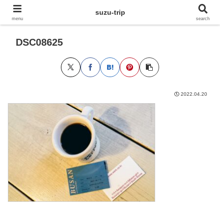
suzu-trip
menu
search
DSC08625
2022.04.20