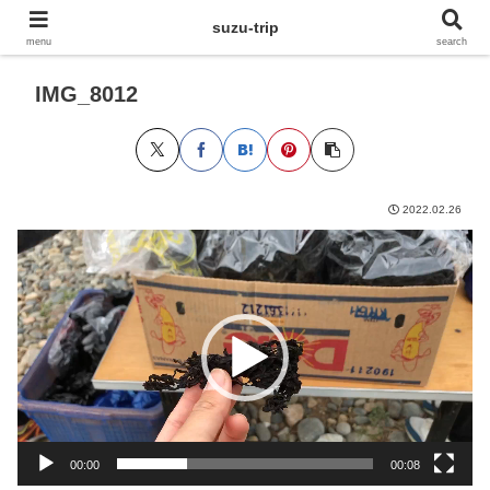
suzu-trip
menu
search
IMG_8012
2022.02.26
動
画
プ
レ
ー
ヤ
ー
00:00
00:08