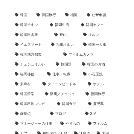
韓国
韓国旅行
福岡
ビザ申請
韓国チキン
福岡生活
韓国カフェ
韓国田舎旅
釜山
オルレ
イエスマート
九州オルレ
韓国一人旅
韓国地方都市
フィルムカメラ
チェジュオルレ
韓国語
韓国のお酒
福岡移住
仕事・転職
小石原焼
東峰村
クイーンビートル
ホテル
韓国留学
済州／チェジュ
福岡旅行
韓国料理レシピ
韓国食品
鹿児島
薩摩焼
ブログ
SIM
マネージャーの仕事
やきもの
フィルム
カフェ
脱出おひとり島
江原道
大邱