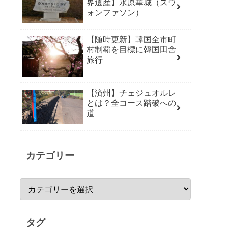
界遺産】水原華城（スウ
ォンファソン）
【随時更新】韓国全市町
村制覇を目標に韓国田舎
旅行
【済州】チェジュオルレ
とは？全コース踏破への
道
カテゴリー
タグ