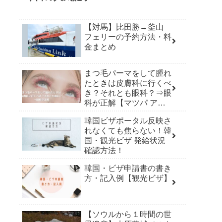
【対馬】比田勝→釜山
フェリーの予約方法・料
金まとめ
まつ毛パーマをして腫れ
たときは皮膚科に行くべ
き？それとも眼科？⇒眼
科が正解【マツパ アレ
ルギー】
韓国ビザポータル反映さ
れなくても焦らない！韓
国・観光ビザ 発給状況
確認方法！
韓国・ビザ申請書の書き
方・記入例【観光ビザ】
【ソウルから１時間の世