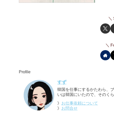
＼ 
＼ F
Profile
すず
韓国を仕事にするかたわら、ブ
いは韓国にいたので、そのくら
》
お仕事依頼について
》
お問合せ