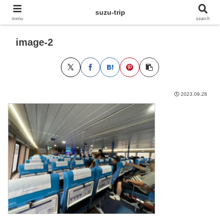
suzu-trip
menu
search
image-2
2023.09.28