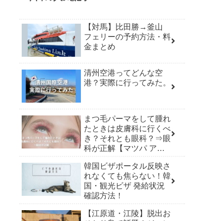
【対馬】比田勝→釜山
フェリーの予約方法・料
金まとめ
清州空港ってどんな空
港？実際に行ってみた。
まつ毛パーマをして腫れ
たときは皮膚科に行くべ
き？それとも眼科？⇒眼
科が正解【マツパ アレ
ルギー】
韓国ビザポータル反映さ
れなくても焦らない！韓
国・観光ビザ 発給状況
確認方法！
【江原道・江陵】脱出お