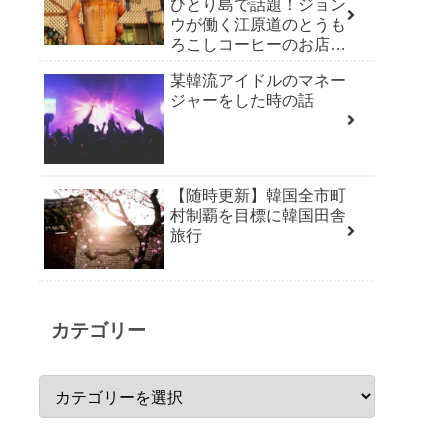
ひとり島で話題！ジョン
ウが働く江原道のとうも
ろこしコーヒーのお店
「草堂オクススコーヒ
某韓流アイドルのマネー
ー」
ジャーをした時の話
【随時更新】韓国全市町
村制覇を目標に韓国田舎
旅行
カテゴリー