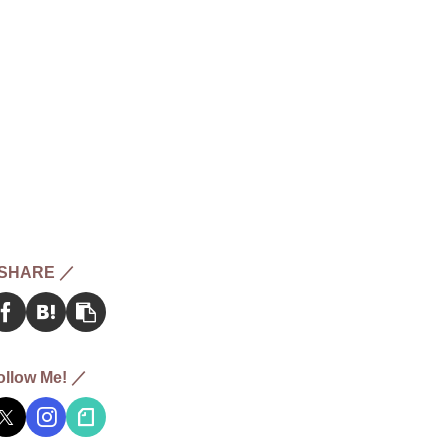
SHARE ／
ollow Me! ／