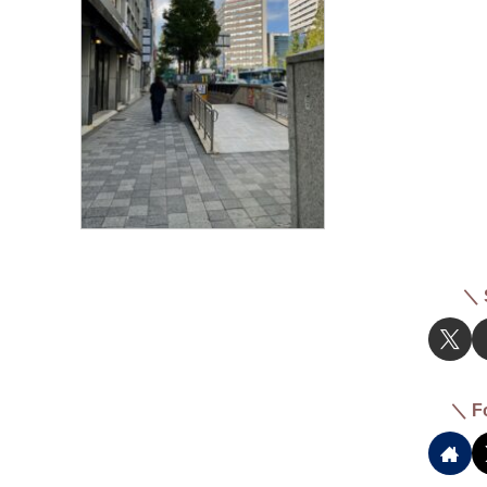
＼ 
＼ F