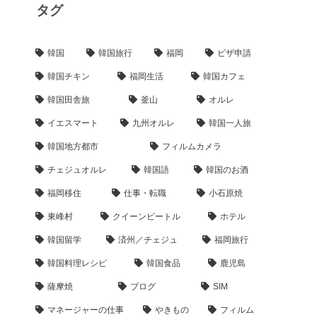
タグ
韓国
韓国旅行
福岡
ビザ申請
韓国チキン
福岡生活
韓国カフェ
韓国田舎旅
釜山
オルレ
イエスマート
九州オルレ
韓国一人旅
韓国地方都市
フィルムカメラ
チェジュオルレ
韓国語
韓国のお酒
福岡移住
仕事・転職
小石原焼
東峰村
クイーンビートル
ホテル
韓国留学
済州／チェジュ
福岡旅行
韓国料理レシピ
韓国食品
鹿児島
薩摩焼
ブログ
SIM
マネージャーの仕事
やきもの
フィルム