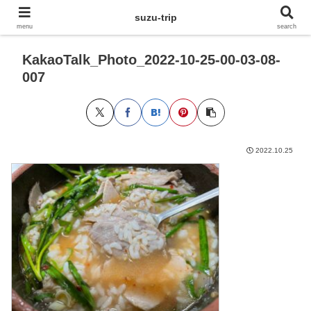
suzu-trip
menu
search
KakaoTalk_Photo_2022-10-25-00-03-08-
007
2022.10.25