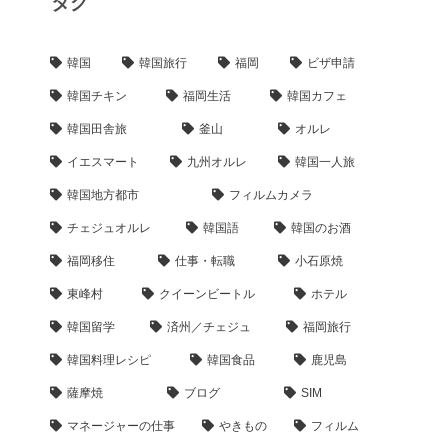
タグ
韓国
韓国旅行
福岡
ビザ申請
韓国チキン
福岡生活
韓国カフェ
韓国田舎旅
釜山
オルレ
イエスマート
九州オルレ
韓国一人旅
韓国地方都市
フィルムカメラ
チェジュオルレ
韓国語
韓国のお酒
福岡移住
仕事・転職
小石原焼
東峰村
クイーンビートル
ホテル
韓国留学
済州／チェジュ
福岡旅行
韓国料理レシピ
韓国食品
鹿児島
薩摩焼
ブログ
SIM
マネージャーの仕事
やきもの
フィルム