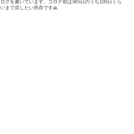
ログを書いています。コロナ前は365日のうち100日くら
いまで戻したい所存です🙏