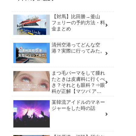
【対馬】比田勝→釜山
フェリーの予約方法・料
金まとめ
清州空港ってどんな空
港？実際に行ってみた。
まつ毛パーマをして腫れ
たときは皮膚科に行くべ
き？それとも眼科？⇒眼
科が正解【マツパ アレ
ルギー】
某韓流アイドルのマネー
ジャーをした時の話