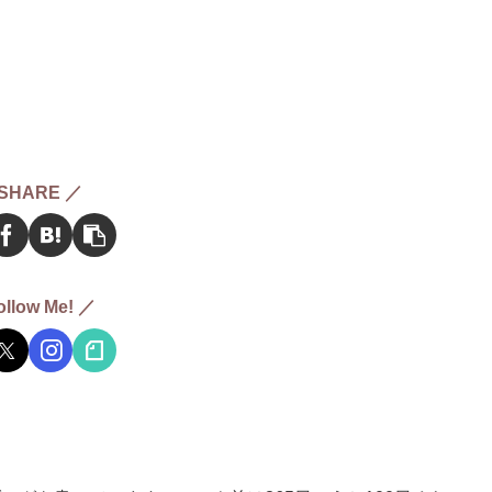
SHARE ／
ollow Me! ／