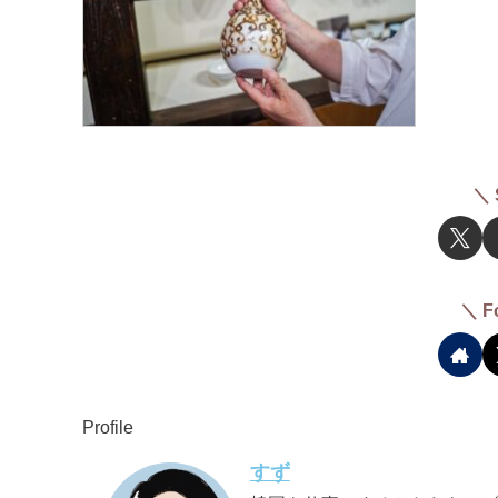
＼ 
＼ F
Profile
すず