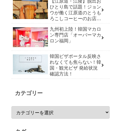
【江原道・江陵】脱出お
ひとり島で話題！ジョン
ウが働く江原道のとうも
ろこしコーヒーのお店
「草堂オクススコーヒ
九州初上陸！韓国マカロ
ー」
ン専門店「オーバーマカ
ロン福岡」
韓国ビザポータル反映さ
れなくても焦らない！韓
国・観光ビザ 発給状況
確認方法！
カテゴリー