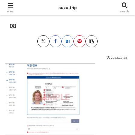
suzu-trip
menu
search
08
2022.10.28