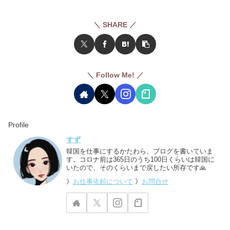
＼ SHARE ／
＼ Follow Me! ／
Profile
すず
韓国を仕事にするかたわら、ブログを書いていま
す。コロナ前は365日のうち100日くらいは韓国に
いたので、そのくらいまで戻したい所存です🙏
》
お仕事依頼について
》
お問合せ